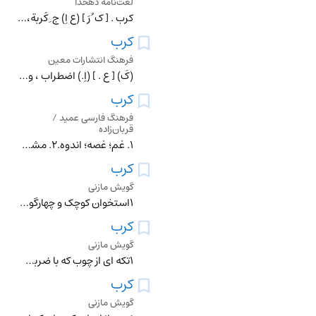
لغت‌نامه دهخدا
کرب . [ ک ُ رَ ] (ع اِ) ج ِ کُربة، بمعنی حزن که نفس بازگیرد. (از اقرب الموارد) (ناظم الاطباء).
کرب
فرهنگ انتشارات معین
(کَ) [ ع . ] (اِ.) اضطراب ، وحشت ، اندوه . ج . کروب .
کرب
فرهنگ فارسی عمید /
قربان‌زاده
۱. غم؛ غصه؛ اندوه.۲. مشقت.
کرب
گویش مازنی
۱استخوان کوچک و چهارگوش مفاصل گوسفند ۲قاب ۳استخوان کشکک ...
کرب
گویش مازنی
۱تکه ای از چوب که با ضربت تبر از تنه جدا شود ۲ظرف سر شیر ۳کاسه ...
کرب
گویش مازنی