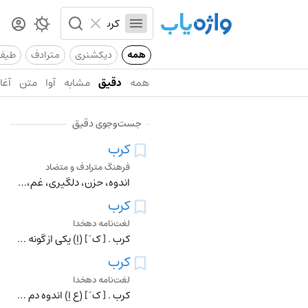
همه
دیکشنری
مترادف
طیف
همه
دقیق
مشابه
آوا
متن
آغاز
جست‌وجوی دقیق
کرب
فرهنگ مترادف و متضاد
اندوه، حزن، دلگیری، غم، کربت، محنت،
کرب
لغت‌نامه دهخدا
کرب . [ ک َ ] (اِ) یکی از گونه های درخت افرا که در جنگلهای شمال ایران فراوان است و جزو درختان نواحی مرتفع جنگلهاست . کرف . کرکو. تلین . ککم . کیکم . چیت . که پل
کرب
لغت‌نامه دهخدا
کرب . [ ک َ ] (ع اِ) اندوه دم گیر. ج ، کُروب . (منتهی الارب ) (ناظم الاطباء). اندوه که نفس بازگیرد. (غیاث اللغات ) (از اقرب الموارد). اندوهی که خبه کند. (ترجمان