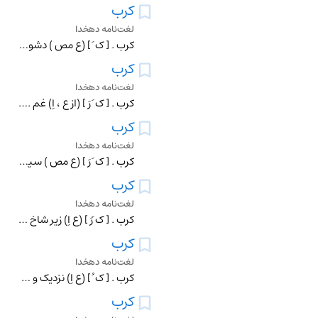
کرب
لغت‌نامه دهخدا
کرب . [ ک َ ] (ع مص ) دشوار و سخت گردیدن غم برکسی و اندوهگین کردن او را. (از منتهی الارب ) (از ناظم الاطباء). بی آرام کردن اندوه کسی را. (غیاث اللغات ). اندوهگی
کرب
لغت‌نامه دهخدا
کرب . [ ک َ رَ ] (از ع ، اِ) غم . اندوه . اضطراب و وحشت . کَرب : جهان به کام تو باد و فلک مطیع تو بادموافق از تو به راحت عدو ز تو به کرب . فرخی .به هیچ چیز نباش
کرب
لغت‌نامه دهخدا
کرب . [ ک َ رَ ] (ع مص ) سپری و بریده شدن رسن دلو کسی . (از منتهی الارب ) (ناظم الاطباء). بریدن کرب دلو کسی و آن ریسمان دلو است . (از اقرب الموارد).
کرب
لغت‌نامه دهخدا
کرب . [ ک َرَ ] (ع اِ) زیر شاخ خرما. (مهذب الاسماء). بیخ شاخ خرما ستبر و پهن ملصق به تنه . (منتهی الارب ). بیخ ستبر و پهن شاخه ٔ خرما که چسبیده به تنه ٔ درخت با
کرب
لغت‌نامه دهخدا
کرب . [ ک ُ ] (ع اِ) نزدیک و مانند و مقدار. یقال :هذا ابل ماءة او کربها؛ ای نحوها و قربها. (منتهی الارب ) (از ناظم الاطباء) .
کرب