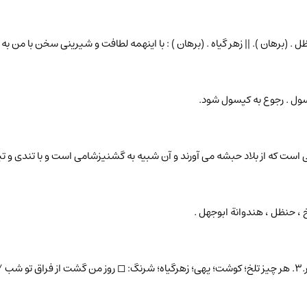
) حنظل . (برهان ). || زهر گیاه . (برهان ) : با اینهمه لطافت و شیرینی سخن با من
کپسول . رجوع به کپسول شود.
بی است که از بلاد حبشه می آورند و آن شبیه به گشنیزشامی است و با تندی و تیز
تلخ ، حنظل ، هندوانة ابوجهل .