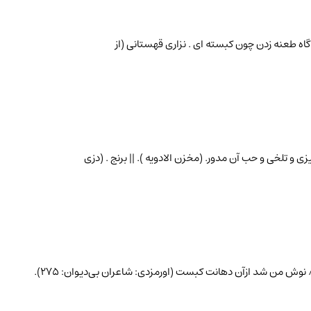
 به گاه طعنه زدن چون کبسته ای . نزاری قهستانی (از
ی و تلخی و حب آن مدور. (مخزن الادویه ). || برنج . (دزی