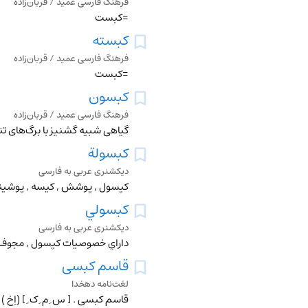
فرهنگ فارسی عمید / قربان‌زاده
=کبست
کبسته
فرهنگ فارسی عمید / قربان‌زاده
=کبست
کبسون
فرهنگ فارسی عمید / قربان‌زاده
گیاهی شبیه گشنیز با برگ‌های تند 
کبسولة
دیکشنری عربی به فارسی
کپسول , پوشش , کيسه , پوشين
کبسولي
دیکشنری عربی به فارسی
داراي خصوصيات کپسول , مجوف
قاسم کبسی
لغت‌نامه دهخدا
قاسم کبسی . [ س ِ م ِ ک ِ ] (اِخ ) (1111 - 1201 هَ . ق . / 1700 - 1786 م .) ابن محمدبن عبداﷲ. یکی از دانشمندان یمانی و از مردم صنعاء بود. شوکانی گوید: وی 