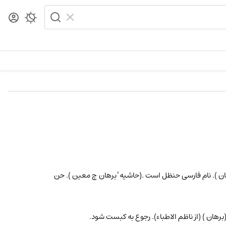
رهان ). نام فارسی حنظل است .(حاشیه ٔ برهان چ معین ). حن
. (برهان ) (از ناظم الاطباء). رجوع به کبست شود.