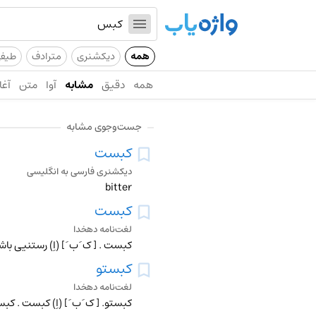
همه
دیکشنری
مترادف
طیف
همه
دقیق
مشابه
آوا
متن
آغا
جست‌وجوی مشابه
کبست
دیکشنری فارسی به انگلیسی
bitter
کبست
لغت‌نامه دهخدا
کبست . [ ک َ ب َ ] (اِ) رستنیی 
کبستو
لغت‌نامه دهخدا
کبستو. [ ک َ ب َ ] (اِ) کبست . کب