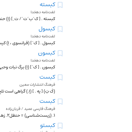
کبسته
لغت‌نامه دهخدا
کبسته . [ ک َ ب َ ت َ / ت ِ ] (اِ
کبسول
لغت‌نامه دهخدا
کبسول . [ ک َ ] (فرانسوی ، اِ) 
کبسون
لغت‌نامه دهخدا
کبسون . [ ک َ ] (اِ) برگ نبات وح
کبست
فرهنگ انتشارات معین
(کَ بَ) [ په . ] (اِ.) گیاهی است 
کبست
فرهنگ فارسی عمید / قربان‌زاده
۱. (زیست‌شناسی) = حنظل۲. زهر.۳. هر ‌چیز تلخ؛ کوشت؛ پهی؛ زهرگیاه؛ شرنگ: ◻︎ روز من گشت از فراق تو شب / نوش من شد ازآن دهانت کبست (اورمزدی: شاعران بی‌دیوان: ۲۷۵).
کبستو