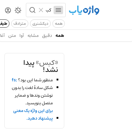
همه
دیکشنری
مترادف
طیف
همه
دقیق
مشابه
آوا
متن
آغاز
«کبس»
پیدا
نشد!
منظور شما این بود؟
;fs
شکل سادهٔ لغت را بدون
نوشتن وندها و ضمایر
متصل بنویسید.
برای این واژه یک معنی
پیشنهاد دهید.