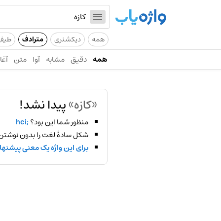
همه
دیکشنری
مترادف
طیف
همه
دقیق
مشابه
آوا
متن
آغاز
«کازه»
پیدا نشد!
منظور شما این بود؟
;hci
شکل سادهٔ لغت را بدون نوشتن
برای این واژه یک معنی پیشنها