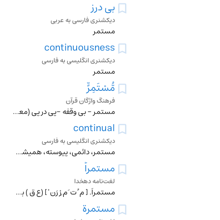
بی درز
دیکشنری فارسی به عربی
مستمر
continuousness
دیکشنری انگلیسی به فارسی
مستمر
مُّسْتَمِرٍّ
فرهنگ واژگان قرآن
مستمر - بي وقفه -پی در پی (معناي فرستادن باد در روزي نحس مستمر" إِنَّا أَرْسَلْنَا عَلَيْهِمْ رِيحاً صَرْصَراً فِي يَوْمِ نَحْسٍ مُّسْتَمِرٍّ " اين است که خداي
continual
دیکشنری انگلیسی به فارسی
مستمر، دائمی، پیوسته، همیشگی، مدام، پی در پی، لاینقطع
مستمراً
لغت‌نامه دهخدا
مستمراً. [ م ُ ت َ م ِرْ رَن ْ ] (ع ق ) به طور مستمر. در حال استمرار. اتصالاً. استمراراً. دائماً. پیوسته . همیشه . و رجوع به مستمر و استمرار شود.
مستمرة