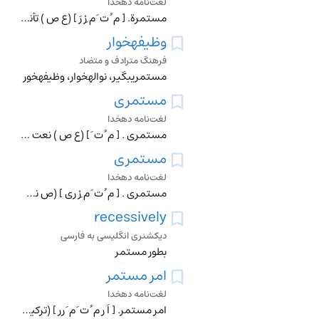
لغت‌نامه دهخدا
مستمرة. [ م ُ ت َ م ِرْ رَ ] (ع ص ) تأنیث مستمر. روان و استوار و دائمی . (غیاث ) (آنندراج ). پیوسته . همیشه . مستمره . و رجوع به مستمر و استمرار شود : اگر احدی
وظیفهخوار
فرهنگ مترادف و متضاد
مستمریبگیر، نوالهخوار، وظیفهخور
مستمری
لغت‌نامه دهخدا
مستمری . [ م ُ ت َ ] (ع ص ) نعت فاعلی از استمراء. رجوع به استمراء شود.
مستمری
لغت‌نامه دهخدا
مستمری . [ م ُ ت َ م ِرْ ری ] (ص نسبی ، اِ) آنچه به کسی از نقد یا جنس بطور استمرار ماهانه و یا سالانه دهند. (ناظم الاطباء). وظیفه . راتبه . راتب . ورستاد. حقوق
recessively
دیکشنری انگلیسی به فارسی
بطور مستمر
امر مستمر
لغت‌نامه دهخدا
امر مستمر. [ اَ رِ م ُ ت َ م َ رر ] (ترکیب وصفی ، اِ مرکب ) در اصطلاح دستور زبان فارسی عبارت از فعل امری است که باعلامت استمرار «می » و «همی » همراه باشد : چو م