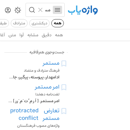
همه
دیکشنری
مترادف
طیف
همه
دقیق
مشابه
آوا
متن
آغاز
جست‌وجوی هم‌قافیه
مستمر
فرهنگ مترادف و متضاد
ادامهدار، پیوسته، پیگیر، جاودانه، دایمی، مدام، مداوم، همیشگی ≠ موقت
امر مستمر
لغت‌نامه دهخدا
امر مستمر. [ اَ رِ م ُ ت َ م َ رر ] (ترکیب وصفی ، اِ مرکب ) در اصطلاح دستور زبان فارسی عبارت از فعل امری است که باعلامت استمرار «می » و «همی » همراه باشد : چو م
تعارض
protracted
مستمر
conflict
واژه‌های مصوب فرهنگستان