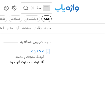
همه
دیکشنری
مترادف
طیف
همه
دقیق
مشابه
آوا
متن
آغاز
جست‌وجوی هم‌قافیه
مخدوم
فرهنگ مترادف و متضاد
آقا، ارباب، خداوندگار، خواجه، سرور، فرمانروا، کارفرما ≠ خادم