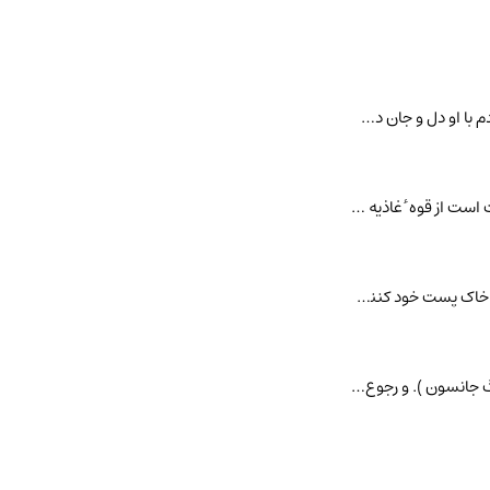
مخدومه . [ م َ م َ ] (اِخ ) از شاعران ایران و از مردم یزد است . این رباعی از اوست :شب عربده با محنت هجران کردم با او دل و جان دست و گریبان کردم چون دیدم از او ر
مخدومة. [ م َ م َ ] (ع ص ) مؤنث مخدوم . رجوع به همین کلمه معنی اول شود.- قوای مخدومه ٔ طبیعیة ؛ عبارت است از قوه ٔ غاذیه و نامیة ومولدة و مصورة. (از داود ضریر
مخدومی . [ م َ ] (حامص )سروری . بزرگی . مخدوم بودن . فرمانروائی : سربلندان چون به مخدومی رسندخادمی ّ خاک پست خود کنند. خاقانی (دیوان چ سجادی ص 882).و رجوع به مخ
مخدومیت . [ م َ می ی َ ] (ع مص جعلی ، اِمص ) حالت خدمت کردگی و ملازمت و آغائی . (ناظم الاطباء) (از فرهنگ جانسون ). و رجوع به مخدوم شود.