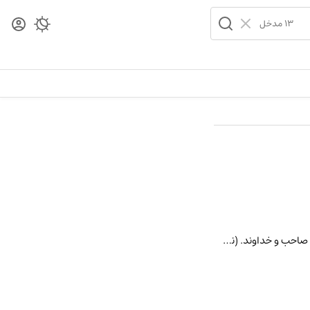
13 مدخل
مخدوم . [ م َ ] (ع ص ) خدمت کرده شده . (آنندراج ) (از منتهی الارب ) (از اقرب الموارد). خدمت کرده شده و آغا و صاحب و خداوند. (ناظم الاطباء). بزرگ . فرمانروا. سرو