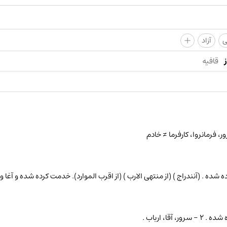
+
ی
آزاد
قافیه
ر، فرمانروا، کارفرما ≠ خادم