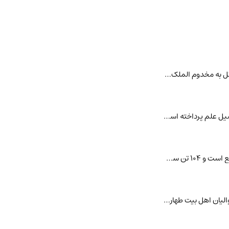
مخدوم الملک . [ م َمُل ْ م ُ ] (اِخ ) ملا عبداﷲ سلطان پوری ، از اکابر علما و عرفا و فقرای هند می باشد که در اوائل به مخدوم الملک معروف بود. او راست : عفیفة الان
مخدوم سیداحمد. [ م َ س َی ْ ی ِ اَ م َ ] (اِخ ) وی در نیشابور تولدیافته و در هرات در خدمت امیر قاسم انوار به تحصیل علم پرداخته است . نامش در اوائل کار سیداحمد ب
مخدوم کندی . [ م َ ک َ ] (اِخ ) دهی از دهستان چهارمحال اویماق است که در بخش قره آغاج شهرستان مراغه واقع است و 104 تن سکنه دارد. (از فرهنگ جغرافیائی ایران ج 6).
مخدوم اعظم . [ م َ اَ ظَ ] (اِخ ) حاج محمد خبوشانی ،از اکابر عرفای عهد شاه اسماعیل صفوی و از اولیای کبار و موالیان اهل بیت طهارت بود. وی مرید شیخ محمد لاهیجی و