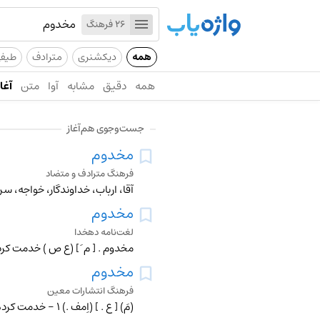
26 فرهنگ
همه
دیکشنری
مترادف
طیف
همه
دقیق
مشابه
آوا
متن
آغاز
جست‌وجوی هم‌آغاز
مخدوم
فرهنگ مترادف و متضاد
آقا، ارباب، خداوندگار، خواجه، سرو
مخدوم
لغت‌نامه دهخدا
مخدوم
فرهنگ انتشارات معین
(مَ) [ ع . ] (اِمف .) 1 - خدمت کرده شده . 2 - سرور، آقا، ارباب .