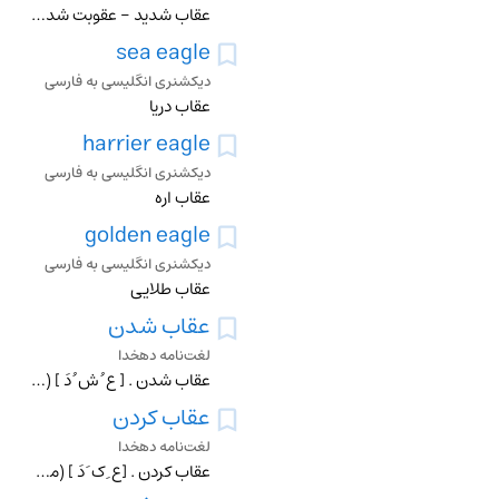
عقاب شديد - عقوبت شديد (کلمه عقاب به معناي مؤاخذه انسان است به نحوي ناخوشايد ، در مقابل کاري ناخوش آيند که عقاب شونده مرتکب شده ، و اگر اين مؤاخذه را عقاب ناميد
sea eagle
دیکشنری انگلیسی به فارسی
عقاب دریا
harrier eagle
دیکشنری انگلیسی به فارسی
عقاب اره
golden eagle
دیکشنری انگلیسی به فارسی
عقاب طلایی
عقاب شدن
لغت‌نامه دهخدا
عقاب شدن . [ ع ُ ش ُ دَ ] (مص مرکب ) کنایه از طالب شدن به چیزی . (برهان ) (انجمن آرا) (آنندراج ).
عقاب کردن
لغت‌نامه دهخدا
عقاب کردن . [ع ِ ک َ دَ ] (مص مرکب ) شکنجه کردن . عذاب دادن . (فرهنگ فارسی معین ). معاقبة. عِقاب . رجوع به عِقاب شود.