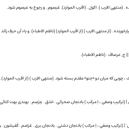
ه . (منتهی الارب ). اکول . (اقرب الموارد). عَیصوم . و رجوع به عیصوم شود.
رخورنده . (از منتهی الارب ) (از اقرب الموارد) (ناظم الاطباء). و یاء آن حرف زائد
|| ج ِ عرصاف . (ناظم الاطباء).
ًکاف ، چوبی که میان دو «حِنو» مقدم بسته شود. (منتهی الارب ) (از اقرب الموارد)
رْ ری ] (ترکیب وصفی ، اِ مرکب ) بادنجان صحرائی . حَدَق . عِرْصِم . بهندی بهت کتائ
 ص َ ] (ترکیب وصفی ، اِ مرکب ) بادنجان دشتی . بادنجان بری . عَرْصَم . کَفیشون 