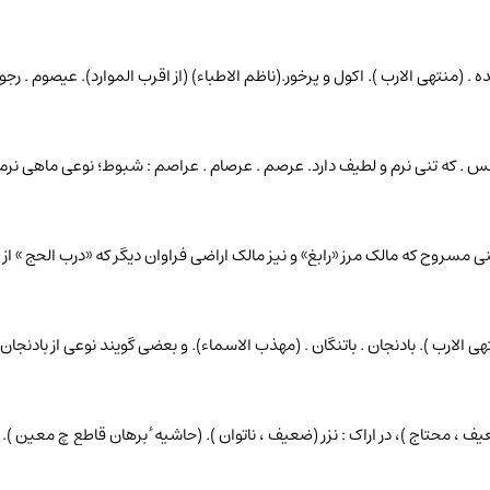
ده . (منتهی الارب ). اکول و پرخور.(ناظم الاطباء) (از اقرب الموارد). عیصوم . ر
املس . که تنی نرم و لطیف دارد. عرصم . عرصام . عراصم : شبوط؛ نوعی ماهی نرم
 از بنی مسروح که مالک مرز «رابغ» و نیز مالک اراضی فراوان دیگر که «درب الحج »
. (منتهی الارب ). بادنجان . باتنگان . (مهذب الاسماء). و بعضی گویند نوعی از با
(ضعیف ، محتاج )، در اراک : نزر (ضعیف ، ناتوان ). (حاشیه ٔ برهان قاطع چ معین ). 