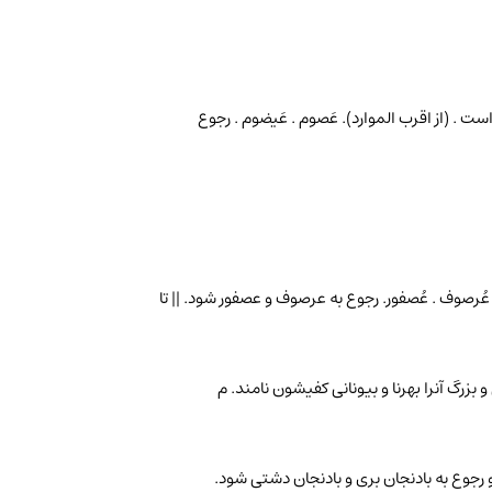
 است . (از اقرب الموارد). عَصوم . عَیضوم . رجوع
. عُرصوف . عُصفور. رجوع به عرصوف و عصفور شود. || تا
ی و بزرگ آنرا بهرنا و بیونانی کفیشون نامند. م
. و رجوع به بادنجان بری و بادنجان دشتی شود.