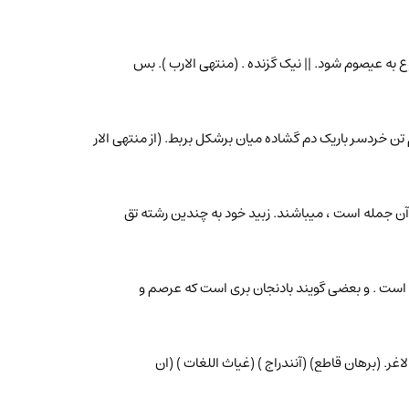
جوع به عیصوم شود. || نیک گزنده . (منتهی الارب ). بس
 تن خردسر باریک دم گشاده میان برشکل بربط. (از منتهی الار
 از آن جمله است ، میباشند. زبید خود به چندین رشته تق
دنجان است . و بعضی گویند بادنجان بری است که عرصم و
لاغر. (برهان قاطع) (آنندراج ) (غیاث اللغات ) (ان