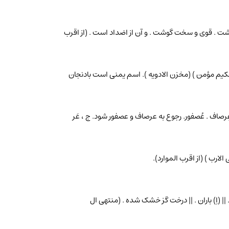
 گوشت . قوی و سخت گوشت . و آن از اضداد است . (از اقرب
ٔ حکیم مؤمن ) (مخزن الادویه ). اسم یمنی است بادنجان
 عِرصاف . عُصفور. رجوع به عرصاف و عصفور شود. ج ، عَر
لارب ) (از اقرب الموارد).
. || (اِ) باران . || درخت گز خشک شده . (منتهی ال