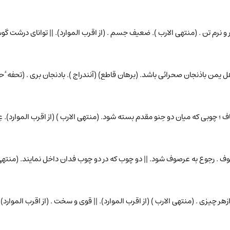
زار و نرم تن . (منتهی الارب ). ضعیف جسم . (از اقرب الموارد). || توانای درشت
 اهل یمن باذنجان صحرائی باشد. (برهان قاطع) (آنندراج ). بادنجان بری . (تحفه 
ًکاف ؛ چوبی که میان دو حِنو مقدم بسته شود. (منتهی الارب ) (از اقرب الموارد).
 عرصوف . رجوع به عرصوف شود. || دو چوب که در دو چوب فدان داخل نمایند. (منتهی ا
 ازهر چیزی . (منتهی الارب ) (از اقرب الموارد). || قوی و سخت . (از اقرب الموارد)