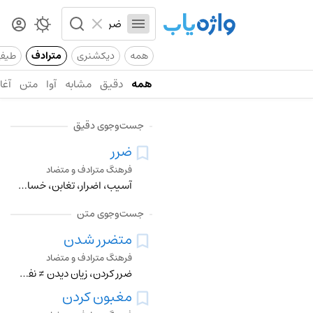
همه
دیکشنری
مترادف
طیف
همه
دقیق
مشابه
آوا
متن
آغاز
جست‌وجوی دقیق
ضرر
فرهنگ مترادف و متضاد
آسیب، اضرار، تغابن، خسارت، خسران، زیان، زیانمندی، صدمه، غبن، گزند، لطمه ≠ نفع
جست‌وجوی متن
متضرر شدن
فرهنگ مترادف و متضاد
ضرر کردن، زیان دیدن ≠ نفع بردن، سود کردن
مغبون کردن