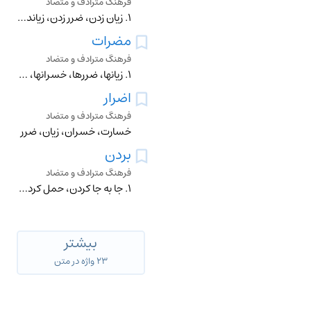
فرهنگ مترادف و متضاد
۱. زیان زدن، ضرر زدن، زیاندیده کردن، خسارتدیدن ۲. گول زدن
مضرات
فرهنگ مترادف و متضاد
۱. زیانها، ضررها، خسرانها، مضار ۲. آسیبها، گزندها، صدمات، صدمهها ≠ منافع، فواید
اضرار
فرهنگ مترادف و متضاد
خسارت، خسران، زیان، ضرر
بردن
فرهنگ مترادف و متضاد
۱. جا به جا کردن، حمل کردن، منتقل کردن، حرکت دادن ≠ آوردن ۲. سود بردن، نفع کردن ≠ ضرر کردن، زیان کردن ۳. برد کردن ۴. برنده شدن، پیروز شدن، پیشافتادن، شکست دادن
بیشتر
۲۳ واژه در متن