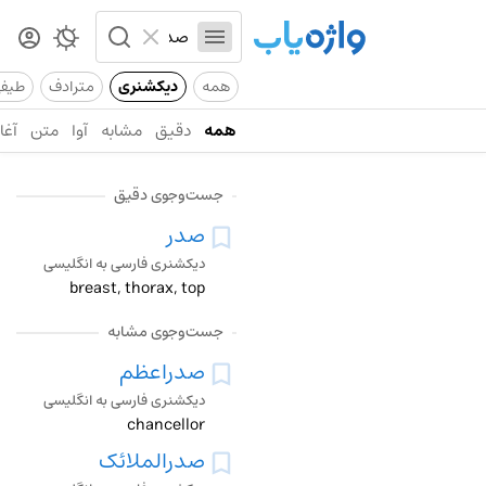
همه
دیکشنری
مترادف
طیف
همه
دقیق
مشابه
آوا
متن
آغاز
جست‌وجوی دقیق
صدر
دیکشنری فارسی به انگلیسی
breast, thorax, top
جست‌وجوی مشابه
صدراعظم
دیکشنری فارسی به انگلیسی
chancellor
صدرالملائک