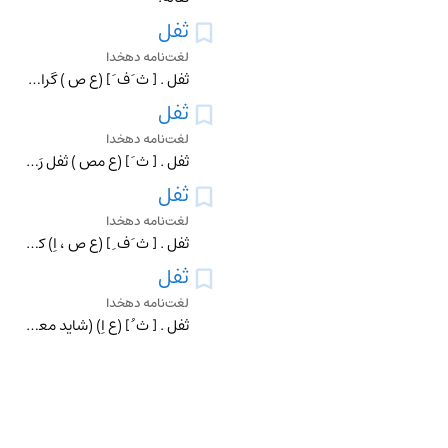
ثفل
لغت‌نامه دهخدا
ثفل . [ ث َ ف َ ] (ع ص ) گران رو، از شتر و جز آن .
ثفل
لغت‌نامه دهخدا
ثفل . [ ث َ ] (ع مص ) ثفل رَحی ؛ سفره گستردن زیر دست آس . || ثفل شی ٔ، پراکنده کردن آن به یک بار (از منتهی الارب ).
ثفل
لغت‌نامه دهخدا
ثفل . [ ث َ ف ِ ] (ع ص ، اِ) کسی که دُرد خورد. ثفل خوار.
ثفل
لغت‌نامه دهخدا
ثفل . [ ث ُ ] (ع اِ) (شاید معرب از تفاله ٔ فارسی ) تفاله . کنجاره . || لفاظة. || دردی . ته نشین آب و دواء و جز آن . ثافل . تیرگی شیر و روغن . درشت پس افتاده ٔ ا