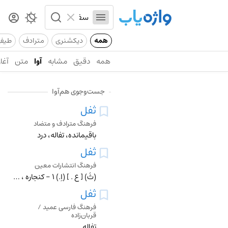
همه
دیکشنری
مترادف
طیف
همه
دقیق
مشابه
آوا
متن
آغاز
جست‌وجوی هم‌آوا
ثفل
فرهنگ مترادف و متضاد
باقیمانده، تفاله، درد
ثفل
فرهنگ انتشارات معین
(ثُ) [ ع . ] (اِ.) 1 - کنجاره ، تفاله . 2 - آن چه از مایعی ته نشین شود. 3 - تیرگی شیر و روغن . 4 - آن چه از معده دفع شود.
ثفل
فرهنگ فارسی عمید /
قربان‌زاده
تفاله.