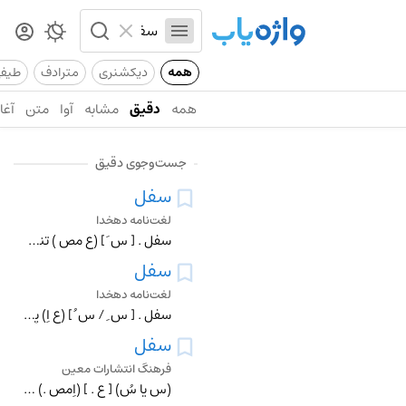
همه
دیکشنری
مترادف
طیف
همه
دقیق
مشابه
آوا
متن
آغاز
جست‌وجوی دقیق
سفل
لغت‌نامه دهخدا
سفل . [ س َ ] (ع مص ) تنگخوی گردیدن . (منتهی الارب ). دون شدن . (تاج المصادر بیهقی ) (المصادر زوزنی ص 410). پست خوی گردیدن . (از اقرب الموارد).
سفل
لغت‌نامه دهخدا
سفل . [ س ِ / س ُ ] (ع اِ) پستی . (از غیاث ) (دهار) (آنندراج ). فرودی و پستی ، نقیض عُلو، عِلو. (منتهی الارب ) (ناظم الاطباء) : غژغژان آمد بسوی طفل طفل وارهید ا
سفل
فرهنگ انتشارات معین
(س یا سُ) [ ع . ] (اِمص .) پستی .