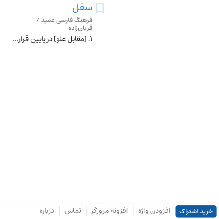
سفل
فرهنگ فارسی عمید /
قربان‌زاده
۱. [مقابلِ علو] در پایین قرار گرفتن؛ پَستی.۲. (اسم) جای پَست.
افزودن واژه
افزونه مرورگر
تماس
درباره
خرید اشتراک