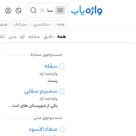
همه
دیکشنری
مترادف
طیف
همه
دقیق
مشابه
آوا
متن
آغاز
جست‌وجوی مشابه
سفله
واژه‌نامه آزاد
پست
سمیرم سفلی
واژه‌نامه آزاد
یکی از شهرستان های استان اصفهان و در فاصله ی 92 کیلومتری شهر اصفهان و در جنوب غربی استان قرار دارد. نام این شهرستان در سال 1386 به دهاقان تغییر یافت.
جست‌وجوی متن
صغادالاسود