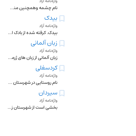
واژه‌نامه آزاد
نام چشمه وهمچنین منطقه زراعی وسیعی در شهرستان اقلید فارس است.وشامل صغادالاسود سفلی وعلیا است.مردم اقلید به آن چغرسیاه به ضم اول و دوم میگویند. صغادالاسود یا چُغ
بیدک
واژه‌نامه آزاد
بیدک. کرفته شده از بادک است چون دهانه کوهی که مابین دو تا از روستاهای بیدک به نامهای تلخ آب سفلی بیدک و سرتنگ بیدک واقع شده باد خنکی از آن میوزید به بادک نامگذا
زبان آلمانی
واژه‌نامه آزاد
زبان آلمانی از زبان های ژرمنی و، در نتیجه، هندواروپایی است. تاریخ زبان آلمانی را می توان به سه دورۀ آلمانی کهن، آلمانی میانه و آلمانی امروزی تقسیم بندی کرد. نکت
کردسفلی
واژه‌نامه آزاد
نام روستایی در شهرستان تیران و کرون و استان اصفهان در 100 کیلومتری غرب اصفهان چند روایت از دلایل نام گذاری این روستا به *کردسفلی *حکایت دارد 1-مکان قبلی این ر
سیردان
واژه‌نامه آزاد
بخشی است از شهرستان زنجان که در قسمت شمال و شمال شرقی شهرستان زنجان قرار دارد قصبه مرکزی شهرستان نیز سیردان ( طارم زنجان) نام دارد.این قصبه در 30 کیلومتری جنوب