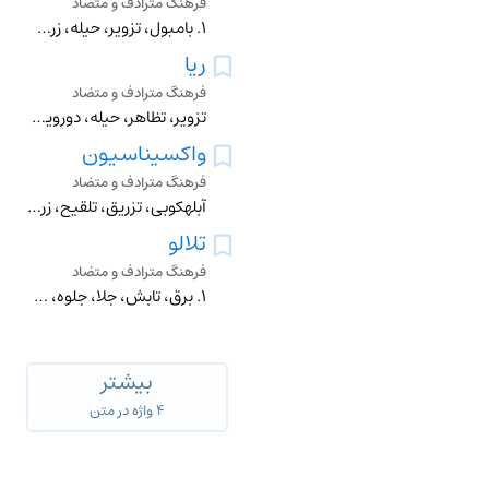
فرهنگ مترادف و متضاد
۱. بامبول، تزویر، حیله، زرق، سالوسی، شیادی، فریب، کلک، مکر ۲. شعبدهبازی، تردستی
ریا
فرهنگ مترادف و متضاد
تزویر، تظاهر، حیله، دورویی، ریو، زرق، سالوس، شایبه، ظاهرنمایی، فریب، نفاق ≠ صدق
واکسیناسیون
فرهنگ مترادف و متضاد
آبلهکوبی، تزریق، تلقیح، زرق، مایهکوبی
تلالو
فرهنگ مترادف و متضاد
۱. برق، تابش، جلا، جلوه، درخشش، درخشندگی، زرقوبرق ۲. فروزش، فروغ لمعان ۳. برق زدن، درخشیدن
بیشتر
۴ واژه در متن