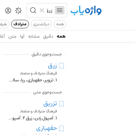
همه
دیکشنری
مترادف
طیف
همه
دقیق
مشابه
آوا
متن
آغاز
جست‌وجوی دقیق
زرق
فرهنگ مترادف و متضاد
۱. تزویر، حقهبازی، ریا، سالوس، ظاهرنمایی، فریب ۲. تزریق
جست‌وجوی متن
تزریق
فرهنگ مترادف و متضاد
۱. آمپول زدن، زرق ۲. آمپولزنی ۳. تنقیه
حقهبازی