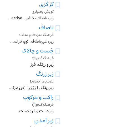
گَرْ گَرّى
گویش بختیاری
زبر، ناصاف، خشن. puse daraxt gar-garriya>:پوست درخت زبر است> .
ناصاف
فرهنگ مترادف و متضاد
زبر، غیرشفاف، کج، ناراست، نامسطح، ناهموار ≠ مسطح، هموار
چُست و چالاک
فرهنگ گنجواژه
زبر و زرنگ، فرز.
زبر زرنگ
لغت‌نامه دهخدا
زبر زرنگ . [ زِ رُ زِ رَ ] (ص مرکب ) چابک و چالاک .
راکب و مرکوب
فرهنگ گنجواژه
زبر دست و فرو دست.
زبر آمدن