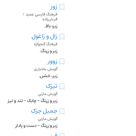
زور
فرهنگ فارسی عمید /
قربان‌زاده
زبر؛ بالا.
زال و زاغول
فرهنگ گنجواژه
زِبر و زرنگ.
زوور
گویش بختیاری
زبر، خشن.
تیزک
گویش مازنی
زبر و زرنگ – چابک – تند و تیز
جمبل جزک
گویش مازنی
زبر و زرنگ – دست و پادار
فرز