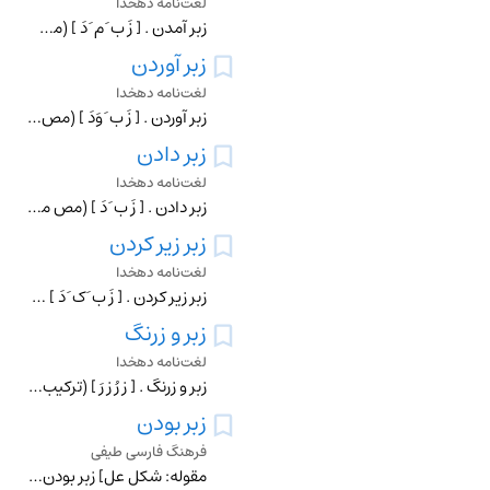
لغت‌نامه دهخدا
زبر آمدن . [ زَ ب َ م َ دَ ] (مص مرکب )بالا قرار گرفتن . تفوق یافتن . بالا آمدن : اول قدم قدر تو بود آنکه چو برداشت عالم همه زیرآمد و قدرت زبر آمد.انوری .
زبر آوردن
لغت‌نامه دهخدا
زبر آوردن . [ زَ ب َ وَدَ ] (مص مرکب ) بالا آوردن . بزرگ ساختن : با تو به بیشی صبر در نتوان بست زانکه به یک روزه غم شکم زبر آرد.انوری (دیوان چ مدرس ج 2 ص 799).
زبر دادن
لغت‌نامه دهخدا
زبر دادن . [ زَ ب َ دَ ] (مص مرکب ) مفتوح خواندن .
زبر زیر کردن
لغت‌نامه دهخدا
زبر زیر کردن . [ زَ ب َ ک َ دَ ] (مص مرکب ) واژگون ساختن بناء. ویران ساختن خانه . برهم زدن وضع و حالتی . باطل ساختن نقشه . از بین بردن آرامش یک زندگی . عالیهاسا
زبر و زرنگ
لغت‌نامه دهخدا
زبر و زرنگ . [ زِ رُ زِ رَ ] (ترکیب عطفی ، ص مرکب ) (در تداول ) چست و چالاک . رجوع به زبرزرنگ شود.
زبر بودن
فرهنگ فارسی طیفی
مقوله: شکل عل] زبر بودن ریش درآوردن زبر شدن، وز کردن