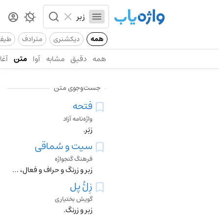
همه
دیکشنری
مترادف
طیف
همه
دقیق
مشابه
آوا
متن
آغاز
جست‌وجوی متن
فتحه
واژه‌نامه آزاد
زِبَر.
سیت و سُماقی
فرهنگ گنجواژه
زبر و زرنگ و حراف و فعال، بویژه دختر بچه.
زِلُّ پل
گویش بختیاری
زبر و زرنگ.