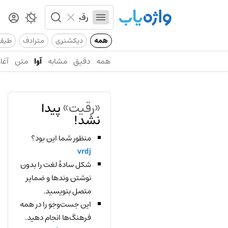
همه
دیکشنری
مترادف
طیف
همه
دقیق
مشابه
آوا
متن
آغاز
«رقیت»
پیدا
نشد!
منظور شما این بود؟
vrdj
شکل سادهٔ لغت را بدون
نوشتن وندها و ضمایر
متصل بنویسید.
این جست‌وجو را در همه
فرهنگ‌ها انجام دهید.