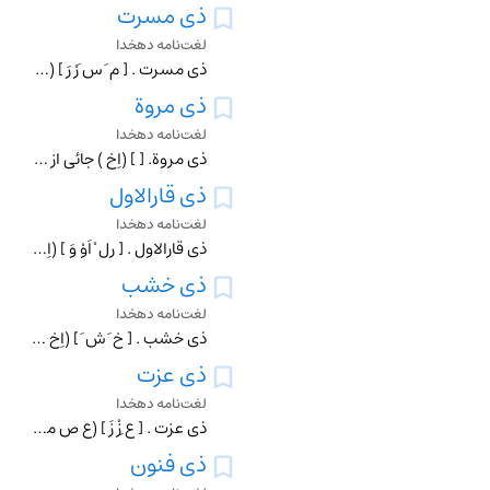
ذی مسرت
لغت‌نامه دهخدا
ذی مسرت . [ م َ س َرْ رَ ] (ع ص مرکب ) صاحب شادمانی .فرحناک . و در عناوین نویسند: خدمت ذیمسرت فلان ...
ذی مروة
لغت‌نامه دهخدا
ذی مروة. [ ] (اِخ ) جائی از مدینة که وفد مصریان آنگاه که برای عزل عثمان بمدینة آمدند در آنجا منزل کردند. (حبیب السیر جزو 4 از ج 1 ص 172 س آخر).
ذی قارالاول
لغت‌نامه دهخدا
ذی قارالاول . [ رِل ْ اَوْ وَ ] (اِخ ) (یوم ُ ...) قال ابوعبیدة: فخرج عتیبة فی نحو خمسة عشر فارسا من بنی یربوع فکمن فی حمی ذی قار، حتی مرت به ابل بنی الحصین بال
ذی خشب
لغت‌نامه دهخدا
ذی خشب . [ خ َ ش َ ] (اِخ ) جایگاهی بمدینه . آنگاه که وفد بصره برای عزل عثمان بمدینه آمدند در آنجا مقام کردند. (حبیب السیر جزو4، ج 1 ص 173 س 1).
ذی عزت
لغت‌نامه دهخدا
ذی عزت . [ ع ِزْ زَ ] (ع ص مرکب ) ارجمند. عزیز.
ذی فنون