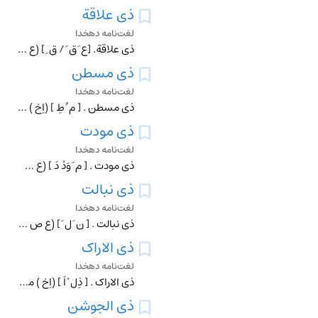
ذی علاقة
لغت‌نامه دهخدا
ذی علاقة. [ع َ ق َ / ق ِ ] (ع ص مرکب ) صاحب بستگی . دلبسته ٔ به .
ذی مسطن
لغت‌نامه دهخدا
ذی مسطن . [ م ُ طِ ] (اِخ ) مشهورترین خطیب اطینه . مولد وی به سال 384 و وفات 332 ق .م . بود. وی مدت پانزده سال تمام وقت خویش را صرف مخالفت فیلیپوس مقدونی پدر اس
ذی مودت
لغت‌نامه دهخدا
ذی مودت . [ م َ وَدْ دَ ] (ع ص مرکب ) صاحب محبت . و در عناوین نویسند: خدمت ذیمودت فلان ...
ذی نبالت
لغت‌نامه دهخدا
ذی نبالت . [ ن َ ل َ ] (ع ص مرکب ) صاحب ذکاء و نجابت و فضل . و در عناوین نویسند: خدمت ذی نبالت فلان ...
ذی الاراک
لغت‌نامه دهخدا
ذی الاراک . [ ذِل ْ اَ ] (اِخ ) مخفف ذی الاراکة در حالت جری . نام موضعی بیمامة در شعر حافظ : اذا تغرد عن ذی الاراک طائر خیر.حافظ.
ذی الجوشن