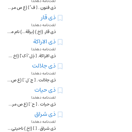
لغت‌نامه دهخدا
ذی فنون . [ ف ُ ] (ع ص مرکب ) رجوع به ذوفنون شود.
ذی قار
لغت‌نامه دهخدا
ذی قار. (اِخ ) (برقة...) نام موضعی است در شعر ذیل : لقد خبرت عیناک یوما بحبهاببرقة ذی قار و قدکتم الصدر. (از معجم البلدان ).تبه شد لشکرش در حرب ذی قارعقابش را ک
ذی الاراکة
لغت‌نامه دهخدا
ذی الاراکة. [ ذِل ْ اَ ک َ] (اِخ ) نام موضعی بیمامة. رجوع به ذوالاراکة شود.
ذی جلالت
لغت‌نامه دهخدا
ذی جلالت . [ ج َ ل َ ] (ع ص مرکب ) صاحب جلالت : خدمت ذی جلالت فلان .
ذی حیات
لغت‌نامه دهخدا
ذی حیات . [ ح َ ] (ع ص مرکب ، اِ مرکب ) جاناوَر. جانور. زائلة. دارای حیات . زنده . خداوند زندگی . || ذی حیاتی در اینجا نیست ؛احدی . هیچکس . متنفسی . دیاری . زند
ذی شراق
لغت‌نامه دهخدا
ذی شراق . [ ] (اِخ ) ناحیتی است به یمن از سنجاق و قضای تعز، مرکب از 38 قریه . (از قاموس الاعلام ترکی ).