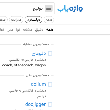
همه
دیکشنری
مترادف
طیف
همه
دقیق
مشابه
آوا
متن
آغاز
جست‌وجوی مشابه
دلیجان
دیکشنری فارسی به انگلیسی
coach, stagecoach, wagon
جست‌وجوی متن
dolium
دیکشنری انگلیسی به فارسی
دولیم
doojigger