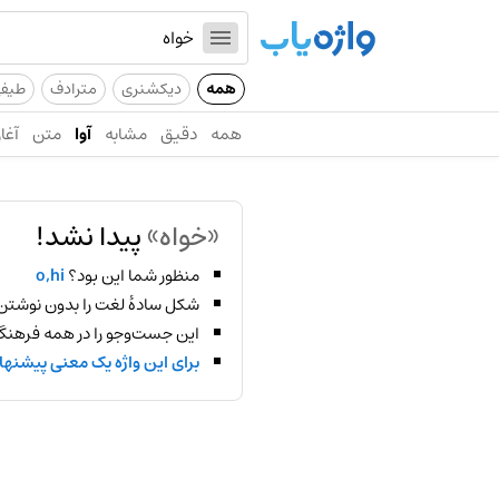
همه
دیکشنری
مترادف
طیف
همه
دقیق
مشابه
آوا
متن
آغاز
«خواه»
پیدا نشد!
منظور شما این بود؟
o,hi
شکل سادهٔ لغت را بدون نوشتن
این جست‌وجو را در همه فرهنگ‌
برای این واژه یک معنی پیشنها