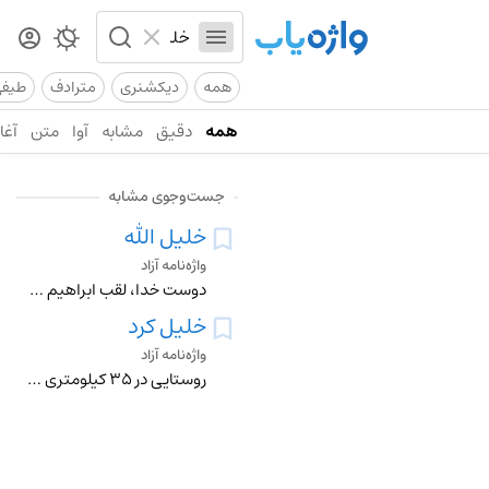
همه
دیکشنری
مترادف
طیف
همه
دقیق
مشابه
آوا
متن
آغاز
جست‌وجوی مشابه
خلیل الله
واژه‌نامه آزاد
دوست خدا، لقب ابراهیم پیامبر
خلیل کرد
واژه‌نامه آزاد
روستایی در 35 کیلومتری همدان - سنندج از توابع بخش صالح آباد شهرستان بهار استان همدان است که در حال حاضر (1395) حدود 200 خانوار و 1000 نفر سکنه دارد . باغ انگور