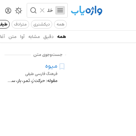
همه
دیکشنری
مترادف
طیف
همه
دقیق
مشابه
آوا
متن
آغاز
جست‌وجوی متن
میوه
فرهنگ فارسی طیفی
مقوله: حرکت َر، ثمر، بار، سردرختی، گیاه میوۀ کال، نارس، چغاله، نرسیده، سبزدانه، بی‌دانه، گوجه‌سبز، چغاله‌بادام کنسرو میوه توت، شاه‌توت هلو، شلیل، به، آلو، آلوزر