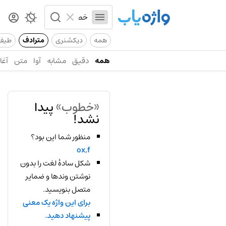
همه
دیکشنری
مترادف
طیف
همه
دقیق
مشابه
آوا
متن
آغاز
«خطوب»
پیدا
نشد!
منظور شما این بود؟
ox,f
شکل سادهٔ لغت را بدون
نوشتن وندها و ضمایر
متصل بنویسید.
برای این واژه یک معنی
پیشنهاد دهید.