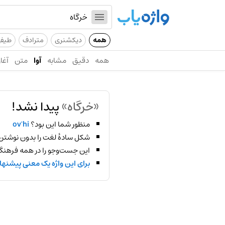
همه
دیکشنری
مترادف
طیف
همه
دقیق
مشابه
آوا
متن
آغاز
«خرگاه»
پیدا نشد!
منظور شما این بود؟
ov'hi
شکل سادهٔ لغت را بدون نوشتن
این جست‌وجو را در همه فرهنگ‌
برای این واژه یک معنی پیشنها