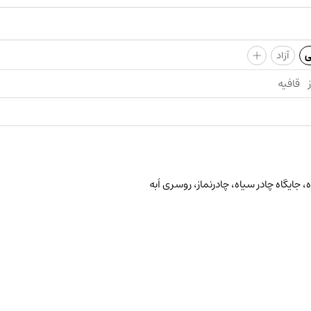
+
ی
آزاد
قافیه
، جایگاه چادر سیاه، چادرنماز، روسری اُبه