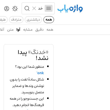
همه
دیکشنری
مترادف
طیف
همه
دقیق
مشابه
آوا
متن
آغاز
«خدنگ»
پیدا
نشد!
منظور شما این بود؟
onk'
شکل سادهٔ لغت را بدون
نوشتن وندها و ضمایر
متصل بنویسید.
این جست‌وجو را در همه
فرهنگ‌ها انجام دهید.