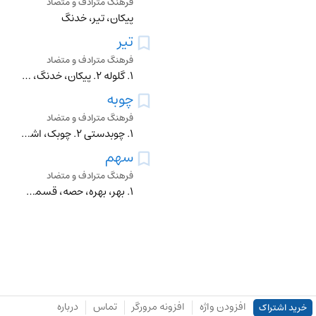
فرهنگ مترادف و متضاد
پیکان، تیر، خدنگ
تیر
فرهنگ مترادف و متضاد
۱. گلوله ۲. پیکان، خدنگ، سهم، ناوک ۳. گلوله فشنگ ۴. عطارد ۵. چوب ۶. سرطان ۷. تاریک، تیره، سیاه، کمرنگ ۸. بهره، بخش، حصه، قسمت ۹. چوبدار بام، دیرک (چادر، کشتی)،
چوبه
فرهنگ مترادف و متضاد
۱. چوبدستی ۲. چوبک، اشنان ۳. خدنگ ۴. تازیانه ۵. زخمه
سهم
فرهنگ مترادف و متضاد
۱. بهر، بهره، حصه، قسمت، نصیب ۲. بیم، ترس، دهشت، خوف، هراس، هول ۳. هیبت، شکوه ۴. هیمنه، جذبه ۵. پیکان، تیر، خدنگ، فلش ۶. قرعه
افزودن واژه
افزونه مرورگر
تماس
درباره
خرید اشتراک