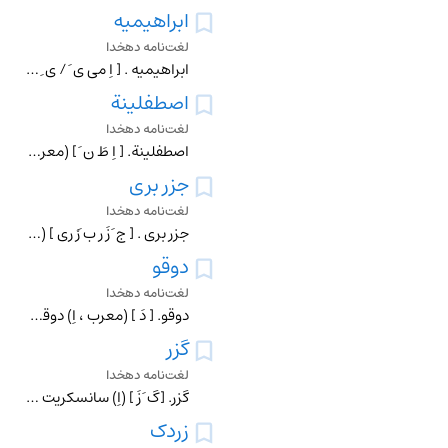
ابراهیمیه
لغت‌نامه دهخدا
ابراهیمیه . [ اِ می ی َ / ی ِ ] (اِ) طعامی است چون زیره با، و بجای سرکه ٔ زیره با در ابراهیمیه ، آب غوره یا سرکه ٔ مصعّد و یا مروّق به سَمید کنند و حَویجهای آن
اصطفلینة
لغت‌نامه دهخدا
اصطفلینة. [ اِ طَ ن َ ] (معرب ، اِ) اسطفلینة. یکی اصطفلین . (منتهی الارب ) (از اقرب الموارد) (قطر المحیط). گزر. جزر.زردک . حویج . هویج . رجوع به اصطفلین شود. و
جزر بری
لغت‌نامه دهخدا
جزر بری . [ ج َ زَ رِ ب َرْ ری ] (ترکیب وصفی ، اِ مرکب )گویند شقاقل است . (از تحفه ٔ حکیم مؤمن ). جزر اقلیطی . زردک بیابانی . گزر بیابانی . زردک صحرایی . حویج
دوقو
لغت‌نامه دهخدا
دوقو. [ دَ ] (معرب ، اِ) دوقوس . تخم گزربری . (ناظم الاطباء). تخم زردک دشتی ، و معرب ذوقوست . تخم زردک صحرایی یا کوهی . دوقوا. طامل . بزرالجزر. تخم حویج . (یادد
گزر
لغت‌نامه دهخدا
گزر. [گ َ زَ ] (اِ) سانسکریت گجر ، محتملاً از پارسی ناشی شده زیرا در یکی از مآخذ طبی متأخر آمده ... و اشیر یا کاشیر در لهجه ٔ قره قلپق (روسیه ) نیز به اغلب احت
زردک