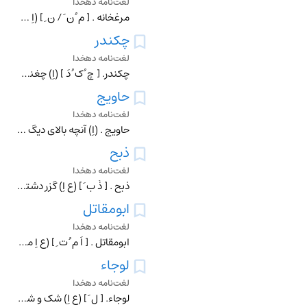
لغت‌نامه دهخدا
مرغخانه . [ م ُ ن َ / ن ِ ] (اِ مرکب ) جای نگهداری مرغان : مشرف حویج خانه و مطبخ و مرغخانه و ایاغی خانه با یک شخص بوده . (تذکرةالملوک چ دبیرسیاقی ص 63).
چکندر
لغت‌نامه دهخدا
چکندر. [ چ ُ ک ُ دَ ] (اِ) چغندر. (ناظم الاطباء). همان چکندر و چقندر است . تلفظی از نام حویج معروف که انواع گوناگون دارد و نوعی از آن را درآش یا کشک یا دیگر غذا
حاویج
لغت‌نامه دهخدا
حاویج . (اِ) آنچه بالای دیگ پخته اندازند برای خوشبوئی مانندادرک و زیره و قرنقل و جز آن . (آنندراج ) . حویج .
ذبح
لغت‌نامه دهخدا
ذبح . [ ذُ ب َ ] (ع اِ) گزر دشتی . زردک صحرائی . جزر برّی . حویج وحشی . || نوعی سماروغ . || گیاهی است خورش نعامه یعنی خوراک اشترمرغ . نباتی است سرخ . (مهذب الاس
ابومقاتل
لغت‌نامه دهخدا
ابومقاتل . [ اَ م ُ ت ِ ] (ع اِ مرکب ) گزر. جزر. (مهذب الأسماء) (السامی فی الأسامی ). زردک . حویج .
لوجاء
لغت‌نامه دهخدا
لوجاء. [ ل َ ] (ع اِ) شک و شبهه . یقال : ما فی صدری لوجاء و لاحوجاء و ما فیه حوجاء و لا لوجاء و لا حویجاء ولا لویجاء؛ یعنی نیست مرا حاجتی . (منتهی الارب ).