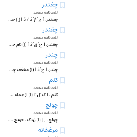
چغندر
لغت‌نامه دهخدا
چغندر. [ چ ُ غ ُ دَ / دُ ] (اِ) حویجی باشد که در آشها داخل کنند. (برهان ). معروف است و در آشها کنند. (انجمن آرا) (آنندراج ). سبزه ای است خوردنی مثل ترب که شلغم
چقندر
لغت‌نامه دهخدا
چقندر. [ چ ُ ق ُ دَ ] (اِ) نام حویجی است معروف که در آشها کنند. (برهان ) (آنندراج ). همان چغندر است . (از شرفنامه ٔ منیری ). و رجوع به چغندر و چغندر قند شود.
چندر
لغت‌نامه دهخدا
چندر. [ چ ُ دَ ] (اِ) مخفف چغندر باشد که حویجی است معروف . (برهان ) (از جهانگیری ) (آنندراج ) (انجمن آرا). همان چغندر است . (شرفنامه ٔ منیری ) : هرگز نشنیده ام
کلم
لغت‌نامه دهخدا
کلم . [ ک َ ل َ ] (اِ) از جمله حویجی است که در آشها کنند و آن دو نوع می باشد، رومی و غیره . بهترین آن رومی است و آن به دستار عربان و عمامه ٔ زهدفروشان ماند. (بر
چولج
لغت‌نامه دهخدا
چولج . [ ] (اِ) زردک . حویج . اما ظاهراً مصحف حویج باشد.
مرغخانه