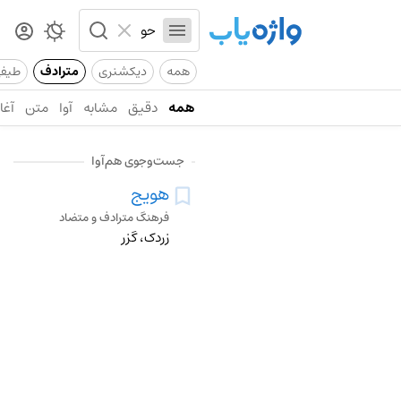
همه
دیکشنری
مترادف
طیف
همه
دقیق
مشابه
آوا
متن
آغاز
جست‌وجوی هم‌آوا
هویج
فرهنگ مترادف و متضاد
زردک، گزر