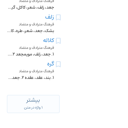
فرهنگ مترادف و متضاد
جعد، زلف، شعر، کاکل، گیس، گیسو
زلف
فرهنگ مترادف و متضاد
بشک، جعد، شعر، طره، کاکل، گلاله، گیسو، گیس، مو
کلاله
فرهنگ مترادف و متضاد
۱. جعد، زلف، مویمجعد ۲. کاکل، کسمه ۳. دستهگل
گره
فرهنگ مترادف و متضاد
۱. بند، عقد، عقده ۲. جعد، چین، شکن، شکنج ۳. قید ۴. لکنت ۵. دشپیل ۶. مفصل ۷. قفل ۸. پیوندگاه ۹. اشکال، مشکل
بیشتر
۱ واژه در متن