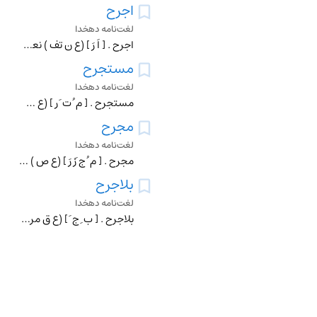
اجرح
لغت‌نامه دهخدا
اجرح . [ اَ رَ ] (ع ن تف ) نعت تفضیلی از جرح : و ما دول الایام نعمی و اَبؤساًبأجرَح فی الاقوام منه ولا اشوی .بحتری .
مستجرح
لغت‌نامه دهخدا
مستجرح . [ م ُ ت َ رِ ] (ع ص ) نعت فاعلی از مصدر استجراح . عیب و فساد بیرون آورنده . (آنندراج ). || خراب و فاسد و تباه . (ناظم الاطباء) (اقرب الموارد). رجوع به
مجرح
لغت‌نامه دهخدا
مجرح . [ م ُ ج َرْ رَ ] (ع ص ) شهادت ردکرده شده . (فرهنگ نظام ). || بسیار زخمی کرده شده . (فرهنگ نظام ). || (اِ) قسمی از نقش بریدگی بر کنار پارچه . (فرهنگ نظام
بلاجرح
لغت‌نامه دهخدا
بلاجرح . [ ب ِ ج َ ] (ع ق مرکب )(از: ب + لا (نفی ) + جرح ) بدون رد کردن . (غیاث اللغات ) (آنندراج ). بدون باطل کردن . و رجوع به جرح شود.