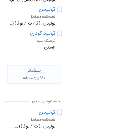
تولیدن
لغت‌نامه دهخدا
تولیدن . [ دَ / ت َ / تُو دَ ] (مص ) خلیدن و با تیر زخم کردن . (ناظم الاطباء).
تولید کردن
فرهنگ سره
زاستن
بیشتر
۱۸۰ واژه مشابه
جست‌وجوی متن
تولیدن
لغت‌نامه دهخدا
تولیدن . [ ت َ / تُو دَ ] (مص ) بانگ زدن و به آواز بلند خواندن کسی را. (ناظم الاطباء).