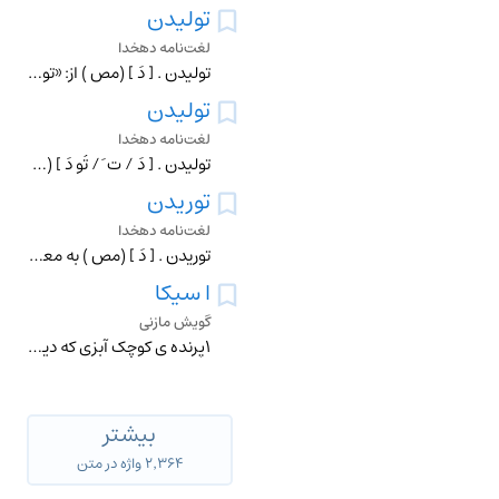
تولیدن
لغت‌نامه دهخدا
تولیدن . [ دَ ] (مص ) از: «تول » + «یدن » پسوند مصدری . (حاشیه ٔ برهان چ معین ). رمیدن و دور شدن و به یک سو رفتن . (برهان ) (از ناظم الاطباء). رمیدن . (غیاث الل
تولیدن
لغت‌نامه دهخدا
تولیدن . [ دَ / ت َ / تُو دَ ] (مص ) خلیدن و با تیر زخم کردن . (ناظم الاطباء).
توریدن
لغت‌نامه دهخدا
توریدن . [ دَ ] (مص ) به معنی تولیدن باشد که رمیدن و دور شدن و به یک سو رفتن است . (برهان ). به معنی رمیدن و دور شدن بود و تولیدن نیز گویند. (فرهنگ جهانگیری ).
ا سیکا
گویش مازنی
۱پرنده ی کوچک آبزی که دیواره ی رودها محل زندگی و تولیدنسل ...
بیشتر
۲٬۳۶۴ واژه در متن