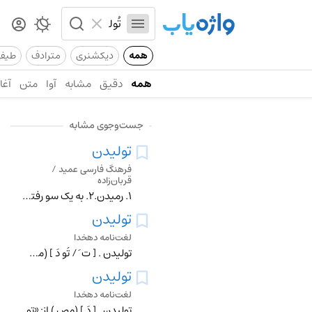
همه
دیکشنری
مترادف
طیف
همه
دقیق
مشابه
آوا
متن
آغاز
جست‌وجوی مشابه
تولیدن
فرهنگ فارسی عمید /
قربان‌زاده
۱. رمیدن.۲. به یک سو رفتن؛ دور شدن.
تولیدن
لغت‌نامه دهخدا
تولیدن . [ ت َ / تُو دَ ] (مص ) بانگ زدن و به آواز بلند خواندن کسی را. (ناظم الاطباء).
تولیدن
لغت‌نامه دهخدا
تولیدن . [ دَ ] (مص ) از: «تول » + «یدن » پسوند مصدری . (حاشیه ٔ برهان چ معین ). رمیدن و دور شدن و به یک سو رفتن . (برهان ) (از ناظم الاطباء). رمیدن . (غیاث الل