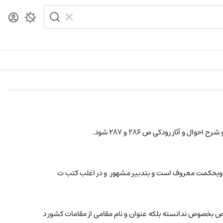
ل و آثار رودکی ص 286 و 287 شود.
گر کرد وبحکمت معروف است و بتدبیر مشهور. و در اغلب کتب ت