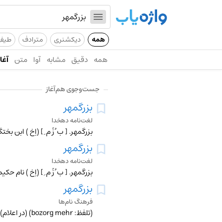
همه
دیکشنری
مترادف
طیف
همه
دقیق
مشابه
آوا
متن
آغاز
جست‌وجوی هم‌آغاز
بزرگمهر
لغت‌نامه دهخدا
بزرگمهر. [ ب ُ زُ م ِ ] (اِخ ) ابن ب
بزرگمهر
لغت‌نامه دهخدا
بزرگمهر. [ ب ُ زُ م ِ ] (اِخ ) 
بزرگمهر
فرهنگ نام‌ها
(تلفظ: bozorg mehr) (در اعلام) طبق روایات نام وزیر فرزانه‌ی انوشیروان ؛ ]برخی از خاورشناسان بزرگمهر را شخص بخصوص ندانسته بلکه عنوان و نام مقامی از مقامات کشور د