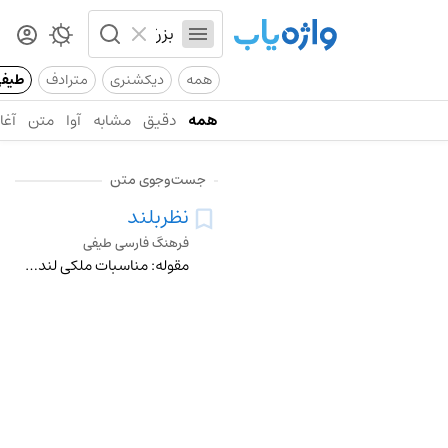
همه
دیکشنری
مترادف
طیف
همه
دقیق
مشابه
آوا
متن
آغاز
جست‌وجوی متن
نظربلند
فرهنگ فارسی طیفی
مقوله: مناسبات ملکی لند، سخاوتمند، باسخاوت، پرمایه، سخی، کریم، دست‌ودل‌باز، لارژ، ولخرج ایثارگر، بی‌غرض بخشنده، بامروت، بافتوت، بزرگ‌همت، خیرخواه مهمان‌نواز، اج