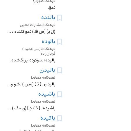
فرهنگ گنجواژه
نموّ.
بالنده
فرهنگ انتشارات معین
(لَ دِ) (ص فا.) نمو کننده ، نشو و نما - کننده .
بالوده
فرهنگ فارسی عمید /
قربان‌زاده
بالیده؛ نموکرده؛ بزرگ‌شده.
بالیدن
لغت‌نامه دهخدا
بالیدن . [ دَ ] (مص ) نشو و نما و فزونی اندامها باشد از همه سو. (ذخیره ٔ خوارزمشاهی ). نمو کردن . (ناظم الاطباء). دراز شدن چنانکه در گیاه و امثال آن . نشاء. (تر
باشیده
لغت‌نامه دهخدا
باشیده . [ دَ / دِ ] (ن مف ) بوده . || مقیم . سکونت کرده . متوقف . منزل گزیده : مردی بود از عرب ببخارا باشیده ، و مردی مبارز بود و مذهب شیعه داشتی . (تاریخ بخار
باکیده
لغت‌نامه دهخدا