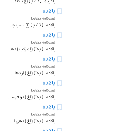
باکیده . [ دَ / دِ ] (اِ) باکند. یاقوت . (برهان قاطع) (ناظم الاطباء). یاقوت سرخ . (فرهنگ شعوری ج 1 ص 192). محرف یاکند است . رجوع به یاکند شود. || حریر تنک باف و
بالاده
لغت‌نامه دهخدا
بالاده . [ دَ / دِ ] (اِ) اسب جنیبت را گویند که اسب کوتل باشد. (برهان قاطع) (آنندراج ). بالاذ. (آنندراج ) (انجمن آرای ناصری ).کوتل . (ناظم الاطباء). و رجوع به ب
بالاده
لغت‌نامه دهخدا
بالاده . [ دِه ْ ] (اِ مرکب ) دهی که در بالاست نسبت بده دیگر. مقابل پائین ده .
بالاده
لغت‌نامه دهخدا
بالاده . [ دِه ْ ] (اِخ ) از دهات لار. رجوع به دبان شود. (فرهنگ جغرافیایی ایران ج 7).
بالاده
لغت‌نامه دهخدا
بالاده . [ دِه ْ ] (اِخ ) دو فرسخ میانه ٔ شمال و مغرب شمال اسفایقان است . (فارسنامه ٔ ناصری ). دهی است از دهستان جره بخش مرکزی شهرستان کازرون که در 54 هزارگزی ج
بالاده
لغت‌نامه دهخدا
بالاده . [ دِه ْ ] (اِخ ) دهی است از دهستان نرم آب بخش دودانگه شهرستان ساری که در 18 هزارگزی جنوب کیاسر و 12هزارگزی شمال باختری فولاد محله واقع است . ناحیه ایست
بالاده