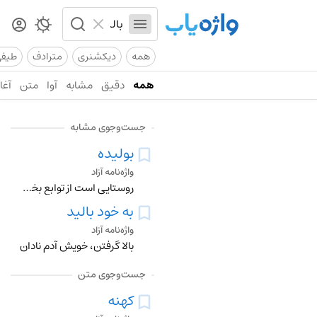
همه
دیکشنری
مترادف
طیف
همه
دقیق
مشابه
آوا
متن
آغاز
جست‌وجوی مشابه
بولیده
واژه‌نامه آزاد
روستایی است از توابع بخش مرکزی شهرستان محمودآباد در استان مازندران ایران.
به خود بالید
واژه‌نامه آزاد
بالا گرفتن، خویش آدم نادان
جست‌وجوی متن
کهنه