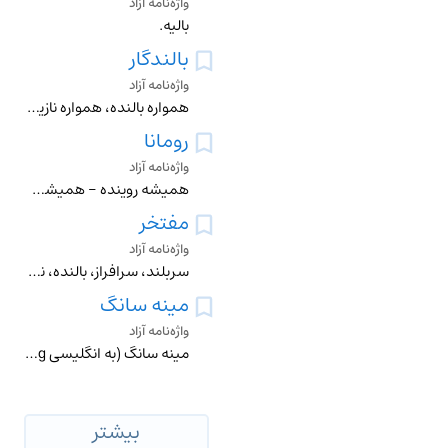
واژه‌نامه آزاد
بالیه.
بالندگار
واژه‌نامه آزاد
همواره بالنده، همواره نازیدن و افتخار کردن، افتخار و نازیدن جاوید و ابدی.
رومانا
واژه‌نامه آزاد
همیشه روینده - همیشه بالنده
مفتخر
واژه‌نامه آزاد
سربلند، سرافراز، بالنده، نازنده.
مینه سانگ
واژه‌نامه آزاد
مینه سانگ (به انگلیسی Minnesang و خواننده و سراینده اش Minnesingers (Minnesänger سنت سرایش و خوانش اشعار غنائی است که در آلمان قرن دوازدهم م. بالید و تا قرن چها
بیشتر