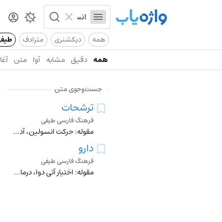
همه
دیکشنری
مترادف
طیف
همه
دقیق
مشابه
آوا
متن
آغاز
جست‌وجوی متن
ترشحات
فرهنگ فارسی طیفی
مقوله: حرکت انسولین، آدرنالین، عرق، بزاق، تُف، خلط، خلط سینه، ادرار، بول، غایط، اوره، آب بینی اشک ◄ چشم
دارو
فرهنگ فارسی طیفی
مقوله: اختیار آتی دوا، درمان، دارویگیاهی استعمال دارو، استعمال، مصرف، استفاده قرص، کپسول، شربت، سیروپ، شیاف، کرم، پماد، ضماد، آمپول، جوشانده، بخور، الکترولیت،