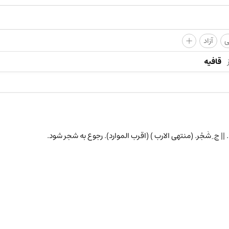
+
ی
آزاد
قافیه
ان . || ج ِ شَجْر. (منتهی الارب ) (اقرب الموارد). رجوع به شجر شود.