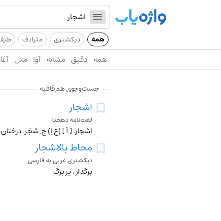
همه
دیکشنری
مترادف
طیف
همه
دقیق
مشابه
آوا
متن
آغاز
جست‌وجوی هم‌قافیه
اشجار
لغت‌نامه دهخدا
اشجار. [ اَ ] (ع اِ) ج ِ شَجَر. درخت
محاط بالاشجار
دیکشنری عربی به فارسی
برگدار , پر برگ