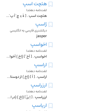
هئچت اسپ
لغت‌نامه دهخدا
هئچت اسپ . [ هََ ءِ چ َ اَ پ َ ](اِخ ) (اوستایی ) هچدسپ ، نام چهارمین نیای زرتشت است ، چند بار پیغمبر از او در سرودهای خود گاتها یاد میکند چنانکه در یسنا 46 بند
ژاسپ
دیکشنری فارسی به انگلیسی
jasper
اخواسپ
لغت‌نامه دهخدا
اخواسپ . [ اَخ ْ ] (اِخ ) اَخواست . نام پهلوان تورانی پسر پشند. این نام بصور: اوخواست ، اوخاست و ارچاسپ و اخواشت هم ضبط شده و در طبری آخوست است . از مبارزان عهد
اراسپ
لغت‌نامه دهخدا
اراسپ . [ اَ ] (اِخ ) از دوستان کورش بزرگ هخامنشی که کوروش پانتِه آ را بدو سپرد. رجوع به ایران باستان ص 327 و پانته آ شود.
ارزراسپ
لغت‌نامه دهخدا
ارزراسپ . [ اِ رِزْ ] (اِخ ) (در اوستا: ارزراسپه ، به معنی دارنده ٔ اسب راست رو) نام دو تن از پارسایان است که در فروردین یشت ، بندهای 121-122 به آنان درود فرستا
اریاسپ