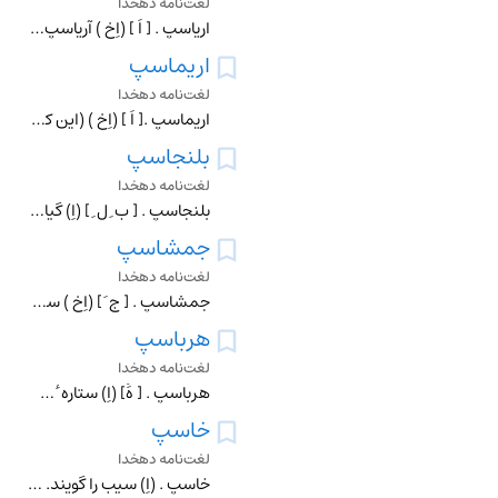
لغت‌نامه دهخدا
اریاسپ . [ اَ ] (اِخ ) آریاسپ . پسر اردشیر دوم هخامنشی . (ایران باستان ص 1158).
اریماسپ
لغت‌نامه دهخدا
اریماسپ .[ اَ ] (اِخ ) (این کلمه را سکائی و بمعنی یک چشم دانسته اند) آریماسپ . قومی قدیم از سکاهای ساکن آسیا در ماوراء ایمائوس و ساحل شرقی بحر خزر. بر طبق اساطی
بلنجاسپ
لغت‌نامه دهخدا
بلنجاسپ . [ ب ِ ل ِ ] (اِ) گیاهی است که آن را بوی مادران گویند. (از برهان ) (از الفاظ الادویة).بلنجاسف . برنجاسپ . برنجاسف . رجوع به برنجاسپ شود.
جمشاسپ
لغت‌نامه دهخدا
جمشاسپ . [ ج َ ] (اِخ ) سلیمان علیه السلام است اگر با خاتم و حور و پری مذکور شود و جمشید است اگر با جام و صراحی بگویند. (برهان ). برساخته ٔ فرقه ٔ آذرکیوان ، از
هرباسپ
لغت‌نامه دهخدا
هرباسپ . [ هََ] (اِ) ستاره ٔ سیار بود. (جهانگیری ). در برهان جمع آن هرپاسبان (بای فارسی بعد از راء) آمده است . رجوع به هرباسب و نیز رجوع به حاشیه ٔ برهان چ معین
خاسپ
لغت‌نامه دهخدا
خاسپ . (اِ) سیب را گویند. تفاح . (آنندراج ) (برهان قاطع) (فرهنگ جهانگیری ). رجوع بکلمه ٔ سیب شود.