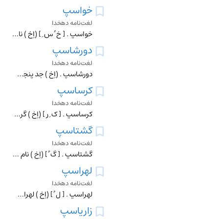
خواسپ
لغت‌نامه دهخدا
خواسپ . [ خ ُ س ِ ] (اِخ ) نام قدیم رود کرخه . (یادداشت بخط مؤلف ).
دورشاسپ
لغت‌نامه دهخدا
دورشاسپ . (اِخ ) جد پنجم گرشاسب ،در اوستا و بندهشن نسب گرشاسب چنین آمده : گرشاسب پسر اترت ، پسرسام ، پسر تورگ ، پسر سپانیاسپ ، پسر دورشاسپ ، پسر تورگ ، پسر فرید
کرساسپ
لغت‌نامه دهخدا
کرساسپ . [ ک ِ رِ ] (اِخ ) گرشاسب . دارنده ٔ اسب لاغر. (از فرهنگ ایران باستان ص 227). گرشاسپ . و رجوع به گرشاسپ شود.
گشتاسپ
لغت‌نامه دهخدا
گشتاسپ . [ گ ُ ] (اِخ ) نام پادشاهی که پدر اسفندیار روئین تن بود. (آنندراج ) (غیاث ). نام پنجم پادشاه کیانی که شت زردشت در زمان سلطنت وی مبعوث گردید. (ناظم الاط
لهراسپ
لغت‌نامه دهخدا
لهراسپ . [ ل ُ ] (اِخ ) لهراسب . رجوع به لهراسب پادشاه کیانی شود.
زاریاسپ