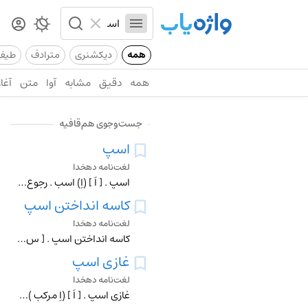
همه
دیکشنری
مترادف
طیف
همه
دقیق
مشابه
آوا
متن
آغاز
جست‌وجوی هم‌قافیه
اسپ
لغت‌نامه دهخدا
اسپ . [ اَ ] (اِ) اسب . رجوع به اسب شود. || یکی از مهره های شطرنج . (برهان ) (مؤید الفضلاء).
کاسه انداختن اسپ
لغت‌نامه دهخدا
کاسه انداختن اسپ . [ س َ اَ ت َ ن ِ اَ ] (مص مرکب ) کنایه از سم زدن اسپ بر زمین . (آنندراج ).
غازی اسپ
لغت‌نامه دهخدا
غازی اسپ . [ اَ ] (اِ مرکب )قسمی از مأکولات اهل توران . (آنندراج ) : غازی اسپ و سر گاو و شکنبه ٔ اُشترمیخور ای مردک خر مر به خاطر کم آر. بسحاق اطعمه .رجوع به غ