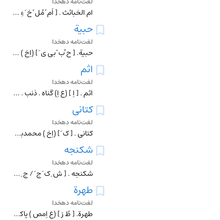
لغت‌نامه دهخدا
ام الخبائث . [ اُم ْ مُل ْ خ َ ءِ ] (ع اِ مرکب ) می . (منتهی الارب ) (از تاج العروس ). می وشراب . (ناظم الاطباء). شراب . (آنندراج ) : لیک با ام الخبائث چون طلاق
حبیة
لغت‌نامه دهخدا
حبیة. [ ح ُب ْ بی ی َ ] (اِخ ) صاحب کشاف اصطلاحات الفنون گوید: گروهی از متصوفه ٔ مبطله باشند. و قول و معتقد ایشان آن است که بنده چون به درجه ٔ محبت رسد تکلیفات
اثم
لغت‌نامه دهخدا
اثم . [ اِ ] (ع اِ) گناه . ذنب . وزر. بزه . جناح . معصیت . جرم . خطا. عصیان . ناشایست . || می . باده . (منتهی الارب ). || قمار. || کاری که کردن آن ناروا باشد. (
کتانی
لغت‌نامه دهخدا
کتانی . [ ک َ ] (اِخ ) محمدبن جعفر و او پسر جفعر الادریسی الکتانی متوفی بسال 45 هَ . ق . است . از اوست : 1 - الازهار العاطرة الانفاس بذکر بعض محاسن قطب المغرب و
شکنجه
لغت‌نامه دهخدا
شکنجه . [ ش ِ ک َ ج َ / ج ِ ] (اِ) آزار. ایذاء. رنج . هروانه . عقوبت . تعذیب . سیاست . کیستار. (ناظم الاطباء). عذاب . (غیاث ) (منتهی الارب ). در اصل شکستن و پیچ
طهرة
لغت‌نامه دهخدا
طهرة. [ طُ رَ ] (ع اِمص ) پاکی . پاکیزگی . اسم است مر طهارت را. (منتهی الارب ) (آنندراج ). طهارت : مرده را چون بسوزانند خاکستر او را در آن آب پاشند، و آن را زبد