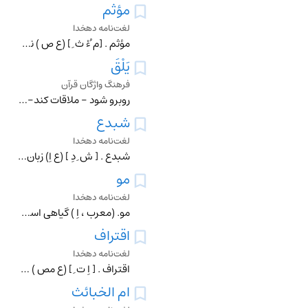
مؤثم
لغت‌نامه دهخدا
مؤثم . [م ُءْ ث ِ ] (ع ص ) نعت فاعلی از اثام . در گناه افکننده . (آنندراج ). آن که کسی را در گناه می افکند و ترغیب بر گناه می کند. (ناظم الاطباء). رجوع به اثام
يَلْقَ
فرهنگ واژگان قرآن
روبرو شود - ملاقات کند- برسد - پیش روی خود می بیند(عبارت "يَلْقَ أَثَاماً" یعنی : به كيفر سختى برسد. جزمش به دليل جواب واقع شدن براي جمله ي قبلي است)
شبدع
لغت‌نامه دهخدا
شبدع . [ ش ِ دِ ] (ع اِ) زبان . (منتهی الارب ) (از اقرب الموارد). و در حدیث آمده است : من عَض علی شبدعه سلم من الآثام ؛ آنکه دندان بر زبان گذارد از گناهان در ام
مو
لغت‌نامه دهخدا
مو. (معرب ، اِ ) گیاهی است از تیره ٔ چتریان که آن را شوید بری نیز گویند و دارای خواص زیادکننده شیر و قاعده آور است و مدر نیز می باشد. اثامیطیقون . رازیانه ٔ بیا
اقتراف
لغت‌نامه دهخدا
اقتراف . [ اِ ت ِ ] (ع مص ) ورزیدن . (ناظم الاطباء) (منتهی الارب ) (آنندراج ). کسب کردن . (تاج المصادر بیهقی ) (ترجمان القرآن ). || گناه آوردن . (منتهی الارب )
ام الخبائث