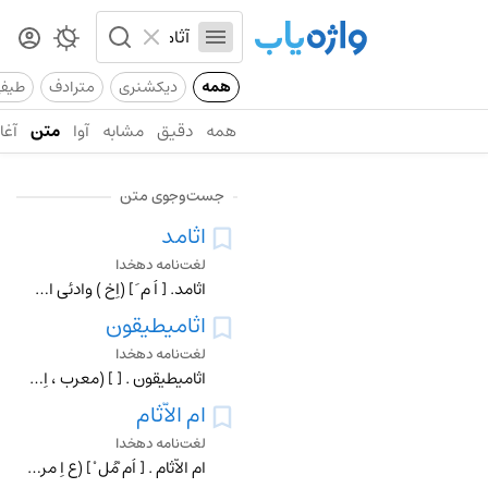
همه
دیکشنری
مترادف
طیف
همه
دقیق
مشابه
آوا
متن
آغاز
جست‌وجوی متن
اثامد
لغت‌نامه دهخدا
اثامد. [ اُ م َ ] (اِخ ) وادئی است بین قدید و عُسفان . (مراصد) (معجم البلدان ).
اثامیطیقون
لغت‌نامه دهخدا
اثامیطیقون . [ ] (معرب ، اِ) بلغة رومی مو است (؟). (تحفه ٔ حکیم مؤمن ).
ام الاَّثام
لغت‌نامه دهخدا
ام الاَّثام . [ اُم ْمُل ْ ] (ع اِ مرکب ) باده . شراب . می . (از المرصع).