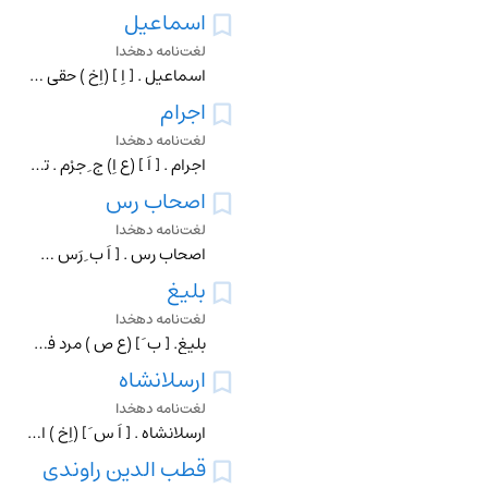
اسماعیل
لغت‌نامه دهخدا
اسماعیل . [ اِ ] (اِخ ) حقی مولی مکنی به ابی الفداء. یکی از عرفای طریقت خلوتیه است . وی از مسقط رأس خود آیدوس بقسطنطنیه آمد و در اسکدار در جامع شریف احمدیه مدت
اجرام
لغت‌نامه دهخدا
اجرام . [ اَ ] (ع اِ) ج ِ جِرْم . تن ها. اجسام (و اکثر استعمال اجرام در لطیف است و اجسام درکثیف ) : چون از وصول او خبر یافتند شادمان گشتند و حیاتی تازه و عیشی ن
اصحاب رس
لغت‌نامه دهخدا
اصحاب رس . [ اَ ب ِ رَس س ] (اِخ ) ابوالفتوح آرد: رَس ّ در لغت هر چیزی باشد کنده چون چاه و گور و معدن و جمع او رساس بود. قال سبقت الی فرط باهل سایله یحفرن الرسا
بلیغ
لغت‌نامه دهخدا
بلیغ. [ ب َ ] (ع ص ) مرد فصیح رساننده ٔ سخن آنجا که خواهد. (دهار). شخص فصیح که سخن را در جای خود نهد. (از اقرب الموارد). تیززبان . (غیاث ) (آنندراج ). فصیح که ک
ارسلانشاه
لغت‌نامه دهخدا
ارسلانشاه . [ اَ س َ ] (اِخ ) ابن طغرل بن محمدبن ملکشاه ، مکنی به ابوالمظفر و ملقب به قسیم امیرالمؤمنین و رکن الدین . (راحةالصدور). یا معزالدنیا و الدین . (مجم
قطب الدین راوندی